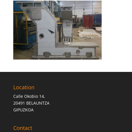
Location
Calle Okobio 14,
20491 BELAUNTZA
GIPUZKOA
Contact