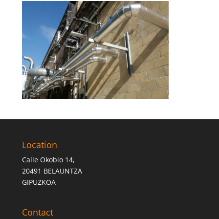
Location
Calle Okobio 14,
20491 BELAUNTZA
GIPUZKOA
Contact