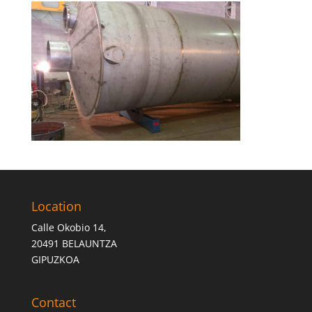
Location
Calle Okobio 14,
20491 BELAUNTZA
GIPUZKOA
Contact